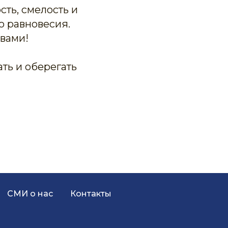
сть, смелость и
о равновесия.
 вами!
ь и оберегать
СМИ о нас
Контакты