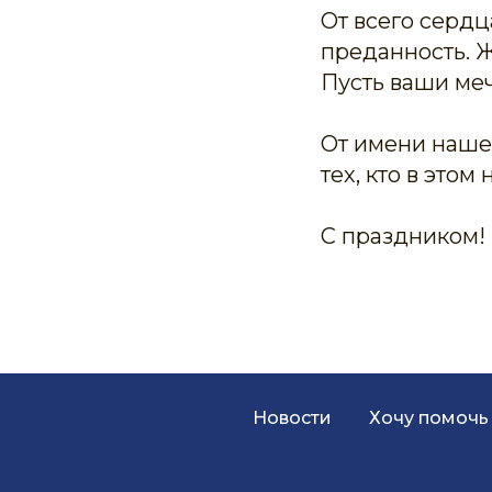
От всего сердц
преданность. Ж
Пусть ваши меч
От имени наше
тех, кто в этом
С праздником!
Новости
Хочу помочь