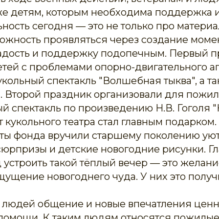
кже детям, которым необходима поддержка и
ность сегодня — это не только про матери
можность проявляться через создание моме
дость и поддержку подопечным. Первый п
етей с проблемами опорно-двигательного а
кольный спектакль "Волшебная тыква", а т
а. Второй праздник организовали для пожи
й спектакль по произведению Н.В. Гоголя 
 кукольного театра стал главным подарком
сты фонда вручили старшему поколению уют
сюрпризы и детские новогодние рисунки. Гл
 устроить такой тёплый вечер — это желан
ущение новогоднего чуда. У них это получ
 людей общение и новые впечатления цен
помощи. К таким людям относятся пожилые