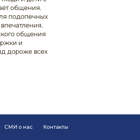
аёт общения.
для подопечных
 впечатления.
ского общения
ержки и
яд дороже всех
СМИ о нас
Контакты