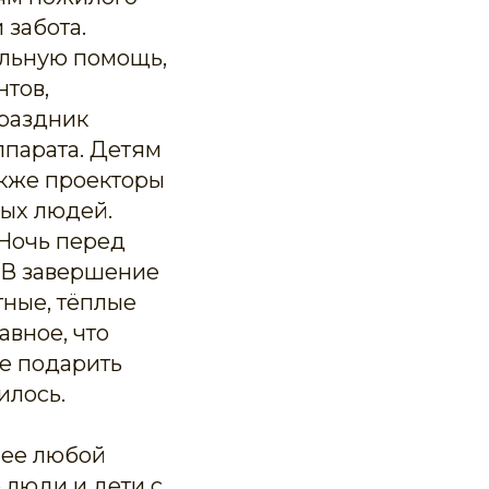
 забота.
альную помощь,
нтов,
раздник
ппарата. Детям
акже проекторы
лых людей.
"Ночь перед
. В завершение
ные, тёплые
авное, что
ие подарить
илось.
нее любой
 люди и дети с