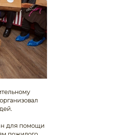
ительному
 организовал
дей.
ан для помощи
дям пожилого