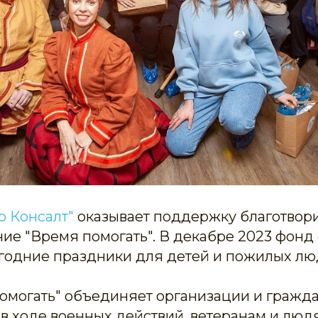
р Консалт"
оказывает поддержку благотвор
ие "Время помогать". В декабре 2023 фонд
годние праздники для детей и пожилых лю
омогать" объединяет организации и гражд
в ходе военных действий, ветеранам и лю