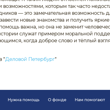
 возможностями, которым так часто недост
дников — это замечательная возможность 
 завести новые знакомства и получить яркие
помощь важна, но она не заменит человече
е истории служат примером моральной подд
щимся, когда доброе слово и тёплый взгл
 "
Деловой Петербург
"
Нужна помощь
О фонде
Нам помогают