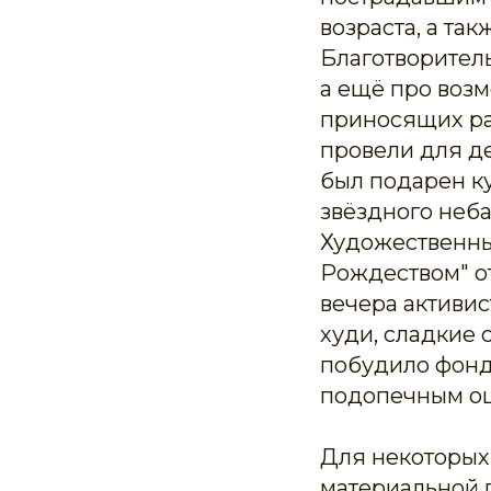
возраста, а та
Благотворитель
а ещё про воз
приносящих ра
провели для д
был подарен ку
звёздного неб
Художественны
Рождеством" от
вечера активи
худи, сладкие 
побудило фонд
подопечным ощ
Для некоторых
материальной 