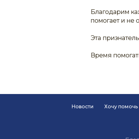
Благодарим каж
помогает и не 
Эта признател
Время помогат
Новости
Хочу помочь