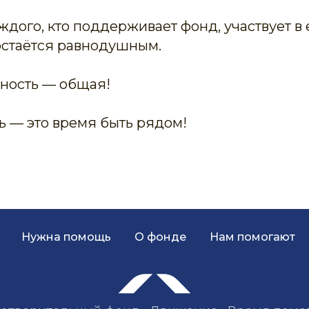
дого, кто поддерживает фонд, участвует в е
остаётся равнодушным.
ьность — общая!
ь — это время быть рядом!
Нужна помощь
О фонде
Нам помогают