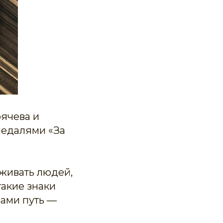
рячева и
медалями «За
живать людей,
такие знаки
нами путь —